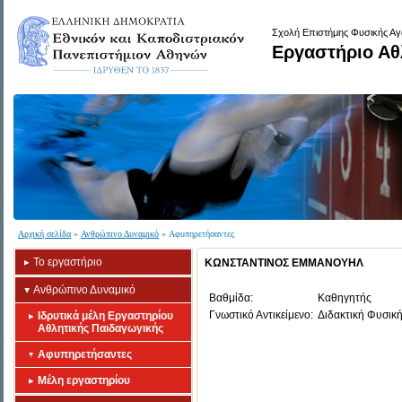
Σχολή Επιστήμης Φυσικής Αγ
Εργαστήριο Αθ
Αρχική σελίδα
»
Ανθρώπινο Δυναμικό
» Αφυπηρετήσαντες
Το εργαστήριο
ΚΩΝΣΤΑΝΤΙΝΟΣ ΕΜΜΑΝΟΥΗΛ
Ανθρώπινο Δυναμικό
Βαθμίδα:
Καθηγητής
Γνωστικό Αντικείμενο:
Διδακτική Φυσικ
Ιδρυτικά μέλη Εργαστηρίου
Αθλητικής Παιδαγωγικής
Αφυπηρετήσαντες
Μέλη εργαστηρίου