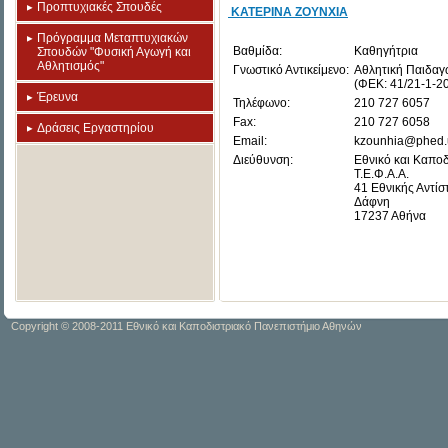
Προπτυχιακές Σπουδές
ΚΑΤΕΡΙΝΑ ΖΟΥΝΧΙΑ
Πρόγραμμα Μεταπτυχιακών
Βαθμίδα:
Καθηγήτρια
Σπουδών "Φυσική Αγωγή και
Αθλητισμός"
Γνωστικό Αντικείμενο:
Αθλητική Παιδαγ
(ΦΕΚ: 41/21-1-200
Έρευνα
Τηλέφωνο:
210 727 6057
Fax:
210 727 6058
Δράσεις Εργαστηρίου
Email:
kzounhia@phed.
Διεύθυνση:
Εθνικό και Καπο
Τ.Ε.Φ.Α.Α.
41 Εθνικής Αντίσ
Δάφνη
17237 Αθήνα
Copyright © 2008-2011 Εθνικό και Καποδιστριακό Πανεπιστήμιο Αθηνών